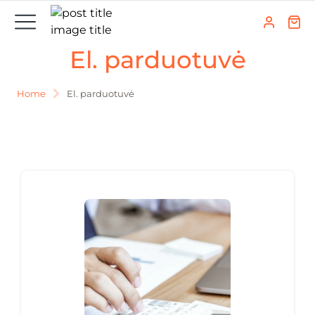
El. parduotuvė
Home
El. parduotuvė
You are here: