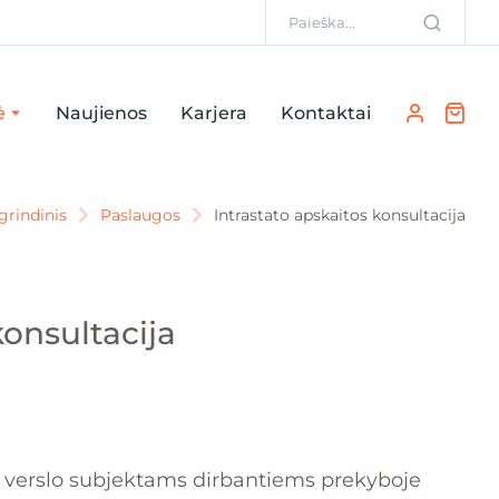
ė
Naujienos
Karjera
Kontaktai
grindinis
Paslaugos
Intrastato apskaitos konsultacija
u are here:
konsultacija
ms verslo subjektams dirbantiems prekyboje