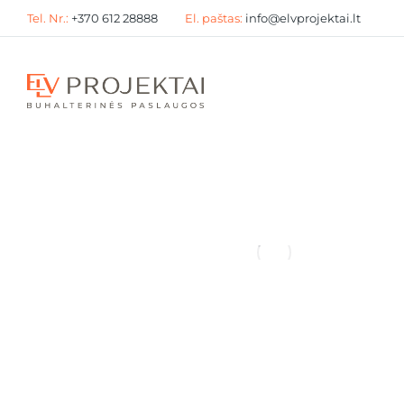
Tel. Nr.:
+
370 612
2
8888
El. paštas:
info@elvprojektai.lt