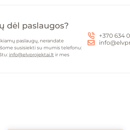
mų dėl paslaugos?
+370 634 0
eikiamų paslaugų, nerandate
info@elvpro
ašome susisiekti su mumis telefonu:
štu:
info@elvprojektai.lt
ir mes