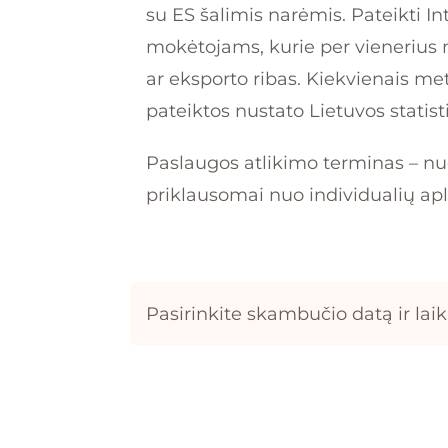
su ES šalimis narėmis. Pateikti I
mokėtojams, kurie per vienerius 
ar eksporto ribas. Kiekvienais met
pateiktos nustato Lietuvos statis
Paslaugos atlikimo terminas – n
priklausomai nuo individualių apl
Pasirinkite skambučio datą ir lai