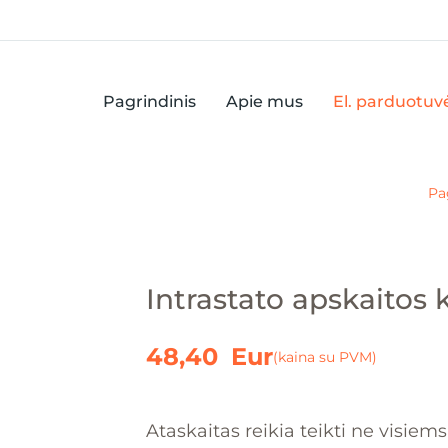
Pagrindinis
Apie mus
El. parduotuv
Pa
Yo
Intrastato apskaitos 
48,40
Eur
(kaina su PVM)
Ataskaitas reikia teikti ne visie