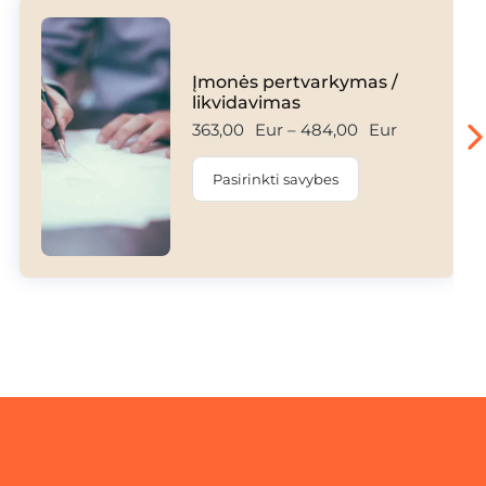
Įmonės pertvarkymas /
likvidavimas
363,00
Eur
–
484,00
Eur
Pasirinkti savybes