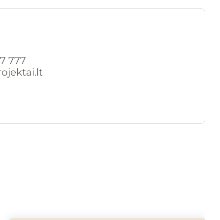
7 777
jektai.lt