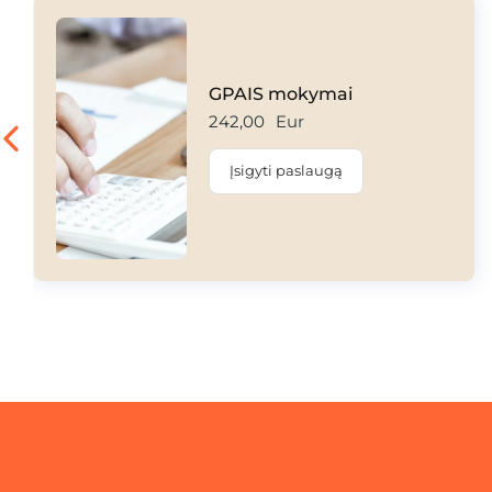
GPAIS mokymai
242,00
Eur
Įsigyti paslaugą