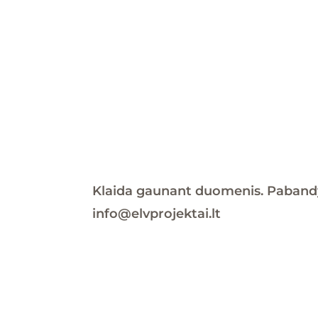
Klaida gaunant duomenis. Pabandyk
info@elvprojektai.lt