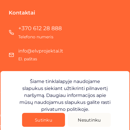
Kontaktai
+370 612 28 888
Telefono numeris
info@elvprojektai.lt
El. paštas
Jonavos g. 43 A, Kaunas
Adresas
Šiame tinklalapyje naudojame
slapukus siekiant užtikrinti pilnavertį
naršymą. Daugiau informacijos apie
mūsų naudojamus slapukus galite rasti
Naudojimosi
sąlygos
privatumo politikoje
.
Privatumo Politika
©
2026
ELV Projektai. Visos teisės saugomos.
Sutinku
Nesutinku
Sprendimas -