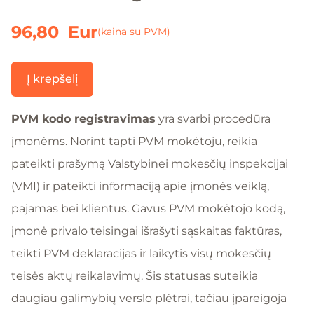
96,80
Eur
(kaina su PVM)
Į krepšelį
PVM kodo registravimas
yra svarbi procedūra
įmonėms. Norint tapti PVM mokėtoju, reikia
pateikti prašymą Valstybinei mokesčių inspekcijai
(VMI) ir pateikti informaciją apie įmonės veiklą,
pajamas bei klientus. Gavus PVM mokėtojo kodą,
įmonė privalo teisingai išrašyti sąskaitas faktūras,
teikti PVM deklaracijas ir laikytis visų mokesčių
teisės aktų reikalavimų. Šis statusas suteikia
daugiau galimybių verslo plėtrai, tačiau įpareigoja