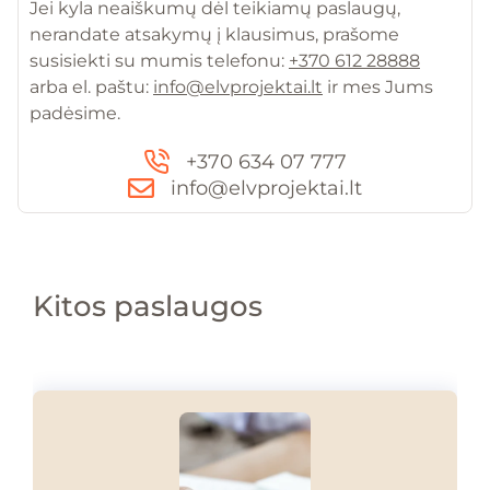
Jei kyla neaiškumų dėl teikiamų paslaugų,
nerandate atsakymų į klausimus, prašome
susisiekti su mumis telefonu:
+370 612 28888
arba el. paštu:
info@elvprojektai.lt
ir mes Jums
padėsime.
+370 634 07 777
info@elvprojektai.lt
Kitos paslaugos